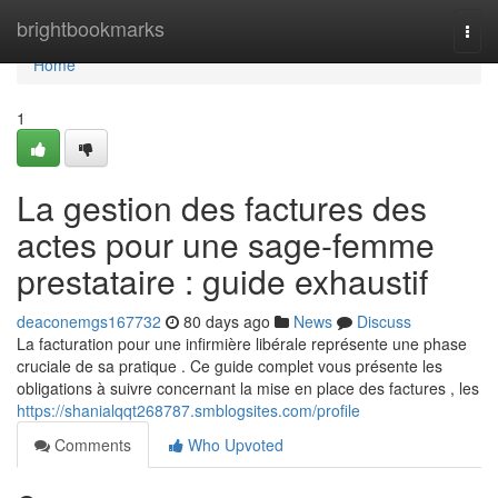
Home
brightbookmarks
Togg
navi
Home
1
La gestion des factures des
actes pour une sage-femme
prestataire : guide exhaustif
deaconemgs167732
80 days ago
News
Discuss
La facturation pour une infirmière libérale représente une phase
cruciale de sa pratique . Ce guide complet vous présente les
obligations à suivre concernant la mise en place des factures , les
https://shanialqqt268787.smblogsites.com/profile
Comments
Who Upvoted