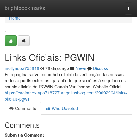
Home
brightbookmarks
Togg
navi
Home
1
Links Oficiais: PGWIN
mollyaoba755846
78 days ago
News
Discuss
Esta página serve como hub oficial de verificação das nossas
redes e perfis externos, garantindo que você está seguindo os
canais oficiais da PGWIN Canais Verificados: Website Oficial:
https://caoimhevmpo718727.angelinsblog.com/39092964/links-
oficiais-pgwin
Comments
Who Upvoted
Comments
Submit a Comment