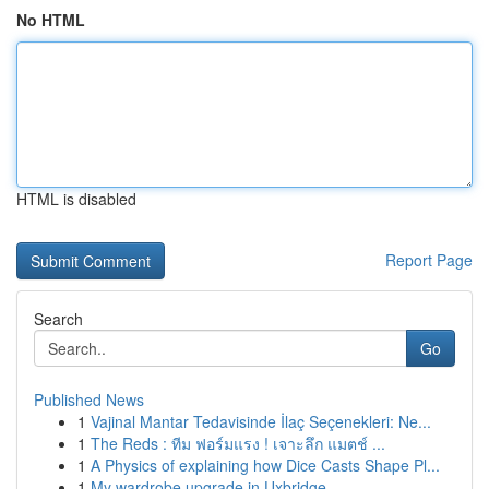
No HTML
HTML is disabled
Report Page
Search
Go
Published News
1
Vajinal Mantar Tedavisinde İlaç Seçenekleri: Ne...
1
The Reds : ทีม ฟอร์มแรง ! เจาะลึก แมตช์ ...
1
A Physics of explaining how Dice Casts Shape Pl...
1
My wardrobe upgrade in Uxbridge