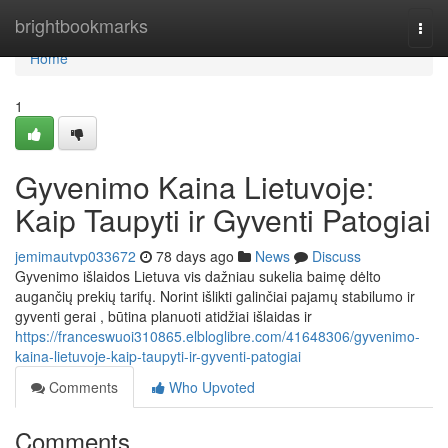
Home
brightbookmarks
Togg
navi
Home
1
Gyvenimo Kaina Lietuvoje:
Kaip Taupyti ir Gyventi Patogiai
jemimautvp033672
78 days ago
News
Discuss
Gyvenimo išlaidos Lietuva vis dažniau sukelia baimę dėlto
augančių prekių tarifų. Norint išlikti galinčiai pajamų stabilumo ir
gyventi gerai , būtina planuoti atidžiai išlaidas ir
https://franceswuoi310865.elbloglibre.com/41648306/gyvenimo-
kaina-lietuvoje-kaip-taupyti-ir-gyventi-patogiai
Comments
Who Upvoted
Comments