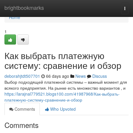
Home
brightbookmarks
Togg
navi
Home
1
Как выбрать платежную
систему: сравнение и обзор
deborahjtdt507701
66 days ago
News
Discuss
Выбор подходящей платежной системы – важный момент для
всякого предприятия. На рынке есть множество вариантов , и
https://larajnal779521.blogs100.com/41987968/Как-выбрать-
платежную-систему-сравнение-и-обзор
Comments
Who Upvoted
Comments