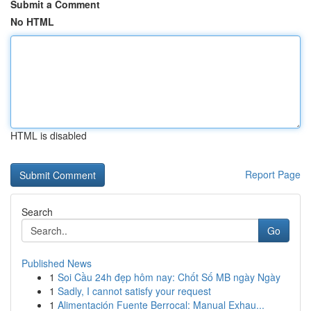
Submit a Comment
No HTML
HTML is disabled
Report Page
Search
Go
Published News
1
Soi Cầu 24h đẹp hôm nay: Chốt Số MB ngày Ngày
1
Sadly, I cannot satisfy your request
1
Alimentación Fuente Berrocal: Manual Exhau...