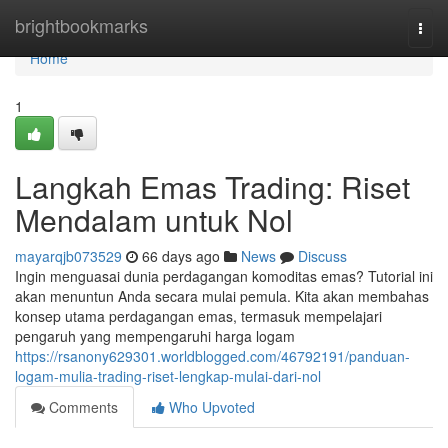
Home
brightbookmarks
Togg
navi
Home
1
Langkah Emas Trading: Riset
Mendalam untuk Nol
mayarqjb073529
66 days ago
News
Discuss
Ingin menguasai dunia perdagangan komoditas emas? Tutorial ini
akan menuntun Anda secara mulai pemula. Kita akan membahas
konsep utama perdagangan emas, termasuk mempelajari
pengaruh yang mempengaruhi harga logam
https://rsanony629301.worldblogged.com/46792191/panduan-
logam-mulia-trading-riset-lengkap-mulai-dari-nol
Comments
Who Upvoted