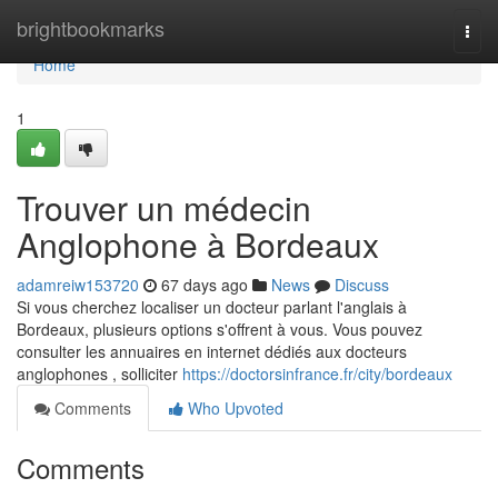
Home
brightbookmarks
Togg
navi
Home
1
Trouver un médecin
Anglophone à Bordeaux
adamreiw153720
67 days ago
News
Discuss
Si vous cherchez localiser un docteur parlant l'anglais à
Bordeaux, plusieurs options s'offrent à vous. Vous pouvez
consulter les annuaires en internet dédiés aux docteurs
anglophones , solliciter
https://doctorsinfrance.fr/city/bordeaux
Comments
Who Upvoted
Comments