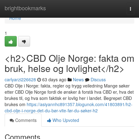
Home
brightbookmarks
Togg
navi
Home
1
<h2>CBD Olje Norge: fakta om
bruk, helse og lovlighet</h2>
carlyarzi226628
63 days ago
News
Discuss
CBD Olje i Norge: fakta, regler og trygg veiledning Mange søker
etter CBD Olje Norge fordi de ønsker å forstå hva CBD er, hva det
brukes til, og hva som faktisk er lovlig her i landet. Begrepet CBD
brukes om
https://asiyannhc891357.blogunok.com/41803891/h2-
cbd-olje-i-norge-det-du-bør-vite-før-du-søker-h2
Comments
Who Upvoted
Comments