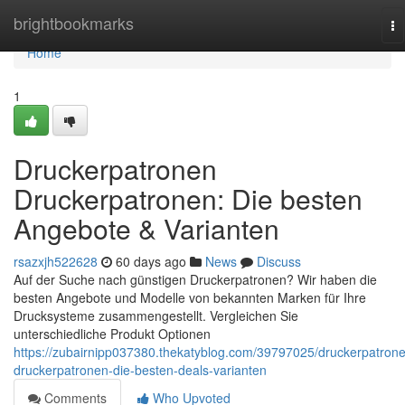
Home
brightbookmarks
To
na
Home
1
Druckerpatronen
Druckerpatronen: Die besten
Angebote & Varianten
rsazxjh522628
60 days ago
News
Discuss
Auf der Suche nach günstigen Druckerpatronen? Wir haben die
besten Angebote und Modelle von bekannten Marken für Ihre
Drucksysteme zusammengestellt. Vergleichen Sie
unterschiedliche Produkt Optionen
https://zubairnipp037380.thekatyblog.com/39797025/druckerpatron
druckerpatronen-die-besten-deals-varianten
Comments
Who Upvoted