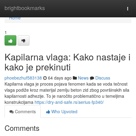
Home
brightbookmarks
Togg
navi
Home
1
Kapilarna vlaga: Kako nastaje i
kako je prekinuti
phoebezhuf583138
64 days ago
News
Discuss
Kapilarna vlaga je proces pojava fenomen kada se voda tečnost
vlaga podiže kroz materijal zemlju beton zid zbog površinskih sila
kapilarnosti adhezije. To je naročito problematično u temeljima
konstrukcijama
https://dry-and-safe.rs/aerius-fp340/
Comments
Who Upvoted
Comments