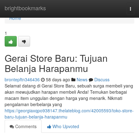
Home
brightbookmarks
Togg
navi
Home
1
Gerai Store Baru: Tujuan
Belanja Harapanmu
brontepftn346436
58 days ago
News
Discuss
Selamat datang di Gerai Store Baru, sebuah surga membeli yang
akan mewujudkan harapan membeli Anda! Temukan berbagai
macam item unggulan dengan harga yang menarik. Nikmati
pengalaman berbelanja yang
https://georgiaxqpo938147.thelateblog.com/42005593/toko-store-
baru-tujuan-belanja-harapanmu
Comments
Who Upvoted