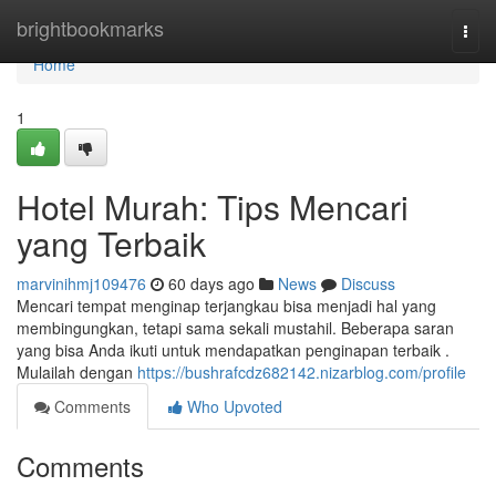
Home
brightbookmarks
Togg
navi
Home
1
Hotel Murah: Tips Mencari
yang Terbaik
marvinihmj109476
60 days ago
News
Discuss
Mencari tempat menginap terjangkau bisa menjadi hal yang
membingungkan, tetapi sama sekali mustahil. Beberapa saran
yang bisa Anda ikuti untuk mendapatkan penginapan terbaik .
Mulailah dengan
https://bushrafcdz682142.nizarblog.com/profile
Comments
Who Upvoted
Comments