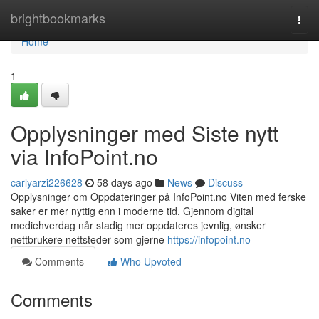
Home
brightbookmarks
Togg
navi
Home
1
Opplysninger med Siste nytt
via InfoPoint.no
carlyarzi226628
58 days ago
News
Discuss
Opplysninger om Oppdateringer på InfoPoint.no Viten med ferske
saker er mer nyttig enn i moderne tid. Gjennom digital
mediehverdag når stadig mer oppdateres jevnlig, ønsker
nettbrukere nettsteder som gjerne
https://infopoint.no
Comments
Who Upvoted
Comments