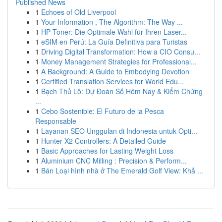
Published News
1
Echoes of Old Liverpool
1
Your Information , The Algorithm: The Way ...
1
HP Toner: Die Optimale Wahl für Ihren Laser...
1
eSIM en Perú: La Guía Definitiva para Turistas
1
Driving Digital Transformation: How a CIO Consu...
1
Money Management Strategies for Professional...
1
A Background: A Guide to Embodying Devotion
1
Certified Translation Services for World Edu...
1
Bạch Thủ Lô: Dự Đoán Số Hôm Nay & Kiểm Chứng
...
1
Cebo Sostenible: El Futuro de la Pesca
Responsable
1
Layanan SEO Unggulan di Indonesia untuk Opti...
1
Hunter X2 Controllers: A Detailed Guide
1
Basic Approaches for Lasting Weight Loss
1
Aluminium CNC Milling : Precision & Perform...
1
Bán Loại hình nhà ở The Emerald Golf View: Khả ...