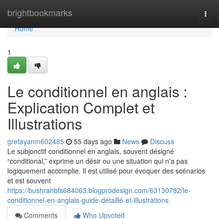
Home
brightbookmarks
Togg
navi
Home
1
Le conditionnel en anglais :
Explication Complet et
Illustrations
gretayanm602485
55 days ago
News
Discuss
Le subjonctif conditionnel en anglais, souvent désigné
“conditional,” exprime un désir ou une situation qui n'a pas
logiquement accomplie. Il est utilisé pour évoquer des scénarios
et est souvent
https://bushrahbfs684063.blogprodesign.com/63130782/le-
conditionnel-en-anglais-guide-détaillé-et-illustrations
Comments
Who Upvoted