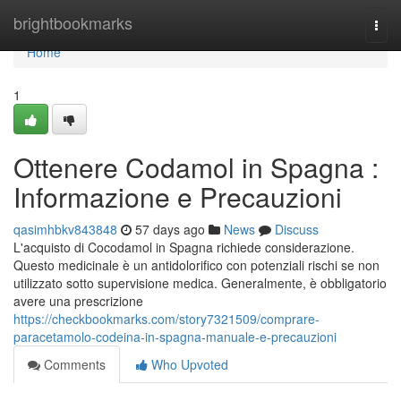
Home
brightbookmarks
Togg
navi
Home
1
Ottenere Codamol in Spagna :
Informazione e Precauzioni
qasimhbkv843848
57 days ago
News
Discuss
L'acquisto di Cocodamol in Spagna richiede considerazione.
Questo medicinale è un antidolorifico con potenziali rischi se non
utilizzato sotto supervisione medica. Generalmente, è obbligatorio
avere una prescrizione
https://checkbookmarks.com/story7321509/comprare-
paracetamolo-codeina-in-spagna-manuale-e-precauzioni
Comments
Who Upvoted