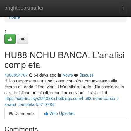
Home
brightbookmarks
Togg
navi
Home
1
HU88 NOHU BANCA: L'analisi
completa
hu88854767
54 days ago
News
Discuss
HU88 rappresenta una soluzione completa per investitori alla
ricerca di prodotti finanziari . Un'analisi approfondita considera le
caratteristiche principali, come i promozioni , i sistemi di
https://sabrinazkyx224038.shotblogs.com/hu88-nohu-banca-l-
analisi-completa-55719406
Comments
Who Upvoted
Comments