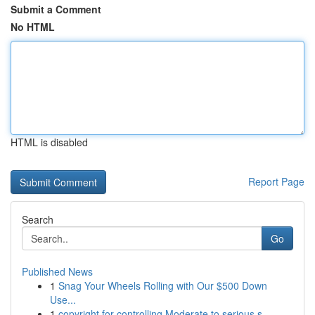
Submit a Comment
No HTML
HTML is disabled
Report Page
Search
Go
Published News
1
Snag Your Wheels Rolling with Our $500 Down
Use...
1
copyright for controlling Moderate to serious s...