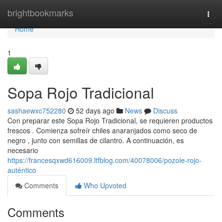
Home
brightbookmarks
Togg
navi
Home
1
Sopa Rojo Tradicional
sashaewxc752280
52 days ago
News
Discuss
Con preparar este Sopa Rojo Tradicional, se requieren productos
frescos . Comienza sofreír chiles anaranjados como seco de
negro , junto con semillas de cilantro. A continuación, es
necesario
https://francesqxwd616009.ltfblog.com/40078006/pozole-rojo-
auténtico
Comments
Who Upvoted
Comments