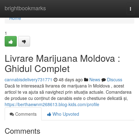
Home
brightbookmarks
Togg
navi
Home
1
Livrare Marijuana Moldova :
Ghidul Complet
cannabisdelivery731771
48 days ago
News
Discuss
Dacă te interesează livrarea de marijuana în Moldova , acest
articol te va ajuta să navighezi prin situația actuale. Comandarea
de produse cu conținut de canabis este o chestiune delicată și,
https://berthaewnm268613.blog-kids.com/profile
Comments
Who Upvoted
Comments