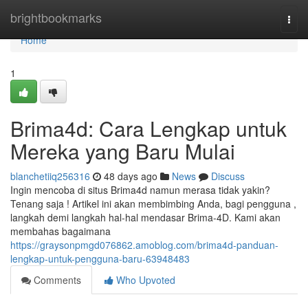
Home
brightbookmarks
Togg
navi
Home
1
Brima4d: Cara Lengkap untuk
Mereka yang Baru Mulai
blanchetiiq256316
48 days ago
News
Discuss
Ingin mencoba di situs Brima4d namun merasa tidak yakin?
Tenang saja ! Artikel ini akan membimbing Anda, bagi pengguna ,
langkah demi langkah hal-hal mendasar Brima-4D. Kami akan
membahas bagaimana
https://graysonpmgd076862.amoblog.com/brima4d-panduan-
lengkap-untuk-pengguna-baru-63948483
Comments
Who Upvoted