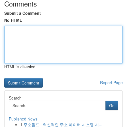
Comments
Submit a Comment
No HTML
HTML is disabled
Report Page
Search
Go
Published News
1
주소월드 : 혁신적인 주소 데이터 시스템 시...