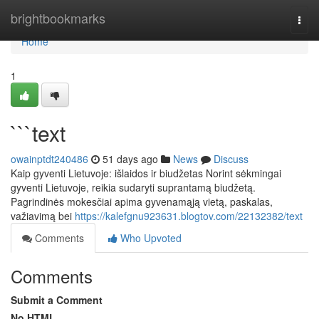
Home
brightbookmarks
Togg
navi
Home
1
```text
owainptdt240486
51 days ago
News
Discuss
Kaip gyventi Lietuvoje: išlaidos ir biudžetas Norint sėkmingai
gyventi Lietuvoje, reikia sudaryti suprantamą biudžetą.
Pagrindinės mokesčiai apima gyvenamąją vietą, paskalas,
važiavimą bei
https://kalefgnu923631.blogtov.com/22132382/text
Comments
Who Upvoted
Comments
Submit a Comment
No HTML