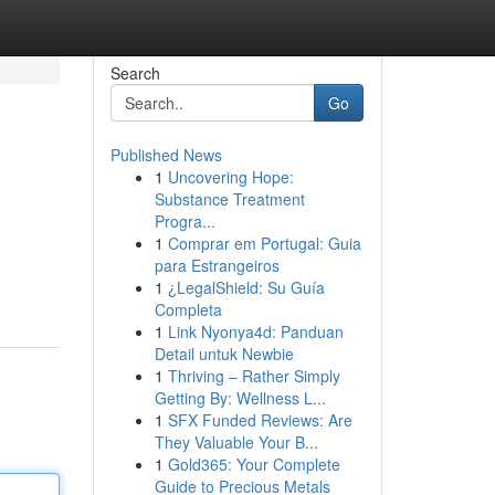
Search
Go
Published News
1
Uncovering Hope:
Substance Treatment
Progra...
1
Comprar em Portugal: Guia
para Estrangeiros
1
¿LegalShield: Su Guía
Completa
1
Link Nyonya4d: Panduan
Detail untuk Newbie
1
Thriving – Rather Simply
Getting By: Wellness L...
1
SFX Funded Reviews: Are
They Valuable Your B...
1
Gold365: Your Complete
Guide to Precious Metals