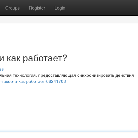
Groups
Register
Login
 и как работает?
ss
икальная технология, предоставляющая синхронизировать действия
то-такое-и-как-работает-68241708