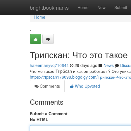
Home
brightbookmarks
Home
New
Submit
Home
1
Трипскан: Что это такое
haleemanyvq710644
29 days ago
News
Discu
Что же такое TripScan и как он работает ? Это ун
https://tripscan176098.blogdigy.com/Трипскан-Что-э
Comments
Who Upvoted
Comments
Submit a Comment
No HTML