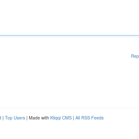
Rep
d
|
Top Users
| Made with
Kliqqi CMS
|
All RSS Feeds