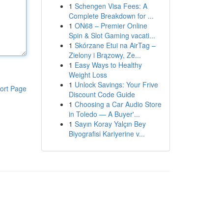
1
Schengen Visa Fees: A
Complete Breakdown for ...
1
ON68 – Premier Online
Spin & Slot Gaming vacati...
1
Skórzane Etui na AirTag –
Zielony i Brązowy, Ze...
1
Easy Ways to Healthy
Weight Loss
1
Unlock Savings: Your Frive
ort Page
Discount Code Guide
1
Choosing a Car Audio Store
in Toledo — A Buyer'...
1
Sayın Koray Yalçın Bey
Biyografisi Kariyerine v...