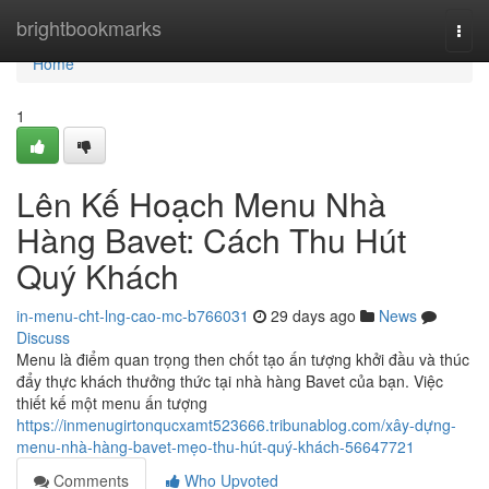
Home
brightbookmarks
Togg
navi
Home
1
Lên Kế Hoạch Menu Nhà
Hàng Bavet: Cách Thu Hút
Quý Khách
in-menu-cht-lng-cao-mc-b766031
29 days ago
News
Discuss
Menu là điểm quan trọng then chốt tạo ấn tượng khởi đầu và thúc
đẩy thực khách thưởng thức tại nhà hàng Bavet của bạn. Việc
thiết kế một menu ấn tượng
https://inmenugirtonqucxamt523666.tribunablog.com/xây-dựng-
menu-nhà-hàng-bavet-mẹo-thu-hút-quý-khách-56647721
Comments
Who Upvoted