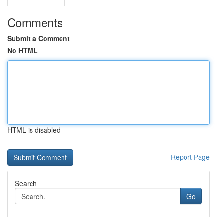
Comments
Submit a Comment
No HTML
HTML is disabled
Report Page
Search
Go