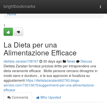
Home
brightbookmarks
Togg
navi
Home
1
La Dieta per una
Alimentazione Efficace
dietista-zaratan738767
30 days ago
News
Discuss
Dietista Zaratan fornisce preziosi dritte per intraprendere una
dieta veramente efficace . Molte persone cercano dimagrire in
modo sano e duraturo , e la sua approccio si focalizza su
aggiustamenti
https://dietistazaratan662793.blogs-
service.com/73013675/suggerimenti-per-una-alimentazione-
efficace
Comments
Who Upvoted