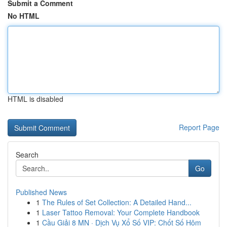
Submit a Comment
No HTML
HTML is disabled
Report Page
Search
Go
Published News
1
The Rules of Set Collection: A Detailed Hand...
1
Laser Tattoo Removal: Your Complete Handbook
1
Cầu Giải 8 MN · Dịch Vụ Xổ Số VIP: Chốt Số Hôm