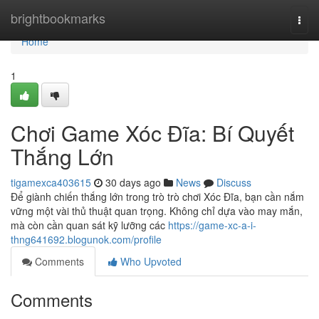
Home
brightbookmarks
Togg
navi
Home
1
Chơi Game Xóc Đĩa: Bí Quyết
Thắng Lớn
tigamexca403615
30 days ago
News
Discuss
Để giành chiến thắng lớn trong trò trò chơi Xóc Đĩa, bạn cần nắm
vững một vài thủ thuật quan trọng. Không chỉ dựa vào may mắn,
mà còn cần quan sát kỹ lưỡng các
https://game-xc-a-i-
thng641692.blogunok.com/profile
Comments
Who Upvoted
Comments