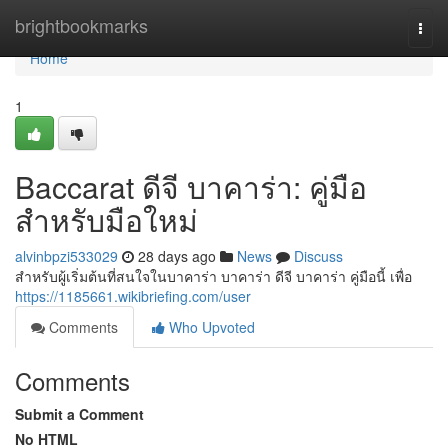
Home
brightbookmarks
Togg
navi
Home
1
Baccarat ดีจี บาคาร่า: คู่มือ
สำหรับมือใหม่
alvinbpzi533029
28 days ago
News
Discuss
สำหรับผู้เริ่มต้นที่สนใจในบาคาร่า บาคาร่า ดีจี บาคาร่า คู่มือนี้ เพื่อ
https://1185661.wikibriefing.com/user
Comments
Who Upvoted
Comments
Submit a Comment
No HTML